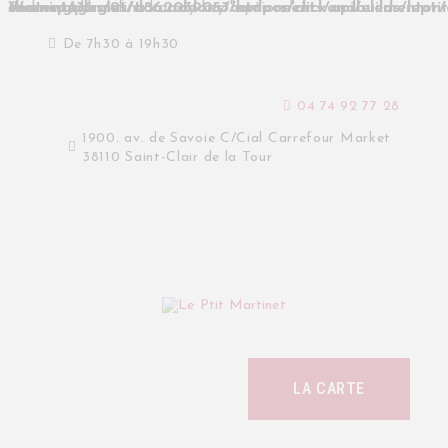
Warning
/homepages/21/d862039053/htdocs/clickandbuilds/leptitmartinet/wp-content/plugins/trx_addons/components/a
on line
1436
: Undefined array key "options" in
ACCUEIL
MENU
De 7h30 à 19h30
LA FAMILLE
CONTACT
04 74 92 77 28
1900. av. de Savoie C/Cial Carrefour Market
38110 Saint-Clair de la Tour
LA CARTE