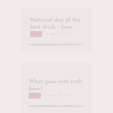
National day of the
best drink – beer
Blog
juillet 25, 2019
Cum sociis natoque penatibus et magnis dis parturient montes, nascetur ridiculus mus. Donec quam felis, ultricies nec.
What goes with craft
beer?
Blog
juillet 25, 2019
Cum sociis natoque penatibus et magnis dis parturient montes, nascetur ridiculus mus. Donec quam felis, ultricies nec.