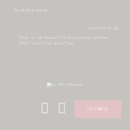
De 7h30 à 19h30
04 74 92 77 28
ACCUEIL
1900. av. de Savoie C/Cial Carrefour Market
MENU
38110 Saint-Clair de la Tour
LA FAMILLE
CONTACT
LA CARTE