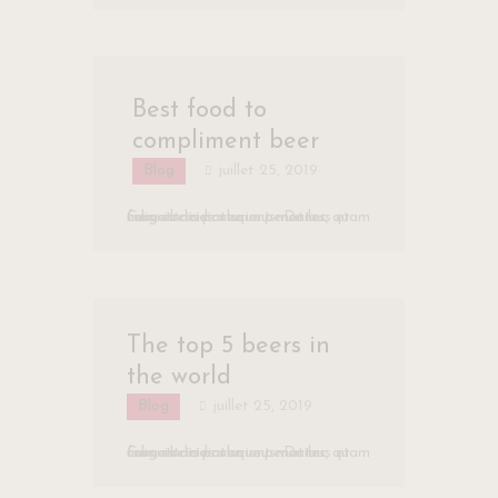
Best food to
compliment beer
Blog
juillet 25, 2019
Cum sociis natoque penatibus et magnis dis parturient montes, nascetur ridiculus mus. Donec quam felis, ultricies nec.
The top 5 beers in
the world
Blog
juillet 25, 2019
Cum sociis natoque penatibus et magnis dis parturient montes, nascetur ridiculus mus. Donec quam felis, ultricies nec.