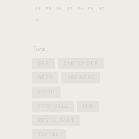
24
25
26
27
28
29
30
31
« JUIL
Tags
BAR
BARTENDER
BEER
BREWERY
FOOD
FOOTBALL
PUB
RESTAURANT
TAVERN